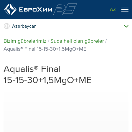
AZ
Azərbaycan
Bizim gübrələrimiz
Bizim gübrələrimiz
Suda həll olan gübrələr
Haqqımızda
Aqualis® Final 15⁠⁠⁠-15⁠⁠⁠-30+1,5MgO+ME
Bizim imkanlarımız
Xəbərlər və hadisələr
Aqualis® Final
Bazar liderindən keyfiyyət
Bizim əlaqələrimiz
15⁠⁠⁠-15⁠⁠⁠-30+1,5MgO+ME
Ekologiyaya qayğı