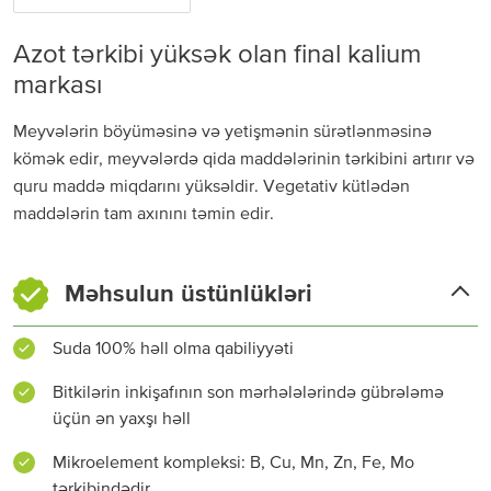
Azot tərkibi yüksək olan final kalium
markası
Meyvələrin böyüməsinə və yetişmənin sürətlənməsinə
kömək edir, meyvələrdə qida maddələrinin tərkibini artırır və
quru maddə miqdarını yüksəldir. Vegetativ kütlədən
maddələrin tam axınını təmin edir.
Məhsulun üstünlükləri
Suda 100% həll olma qabiliyyəti
Bitkilərin inkişafının son mərhələlərində gübrələmə
üçün ən yaxşı həll
Mikroelement kompleksi: B, Cu, Mn, Zn, Fe, Mo
tərkibindədir