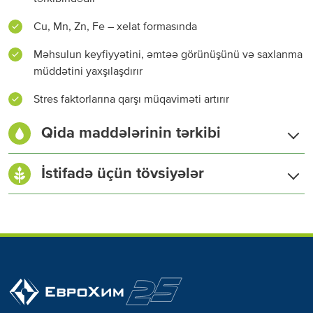
Cu, Mn, Zn, Fe – xelat formasında
Məhsulun keyfiyyətini, əmtəə görünüşünü və saxlanma
müddətini yaxşılaşdırır
Stres faktorlarına qarşı müqaviməti artırır
Qida maddələrinin tərkibi
Ümumi azot (N), %
15
İstifadə üçün tövsiyələr
Nitrat azotu (NO
), %
9
3
Ammonium azotu (NH
), %
3
4
Amid azotu (NH
), %
3
2
Fosfor (P
O
), %
15
2
5