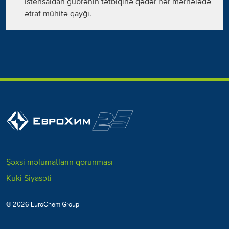
İstehsaldan gübrənin tətbiqinə qədər hər mərhələdə
ətraf mühitə qayğı.
Şəxsi məlumatların qorunması
Kuki Siyasəti
© 2026 EuroChem Group