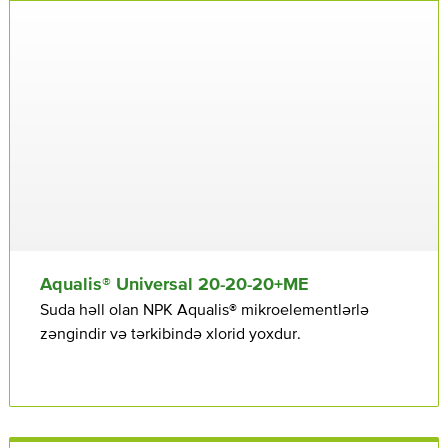
Aqualis® Universal 20⁠⁠⁠-20⁠⁠⁠-20+ME
Suda həll olan NPK Aqualis® mikroelementlərlə
zəngindir və tərkibində xlorid yoxdur.