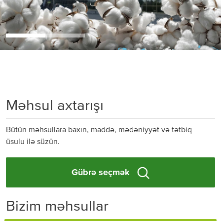
Məhsul axtarışı
Bütün məhsullara baxın, maddə, mədəniyyət və tətbiq
üsulu ilə süzün.
Gübrə seçmək
Bizim məhsullar