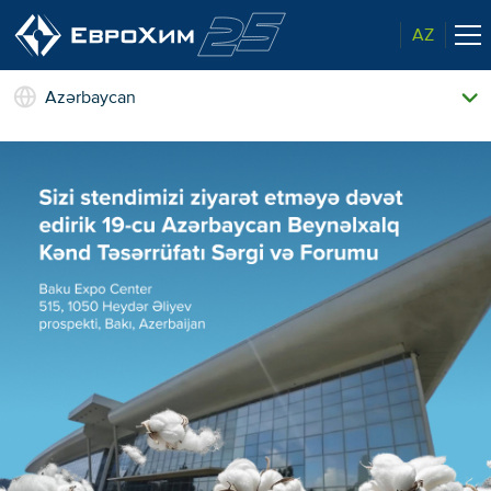
AZ
Azərbaycan
Bizim gübrələrimiz
Haqqımızda
Bizim imkanlarımız
Xəbərlər və hadisələr
Bazar liderindən keyfiyyət
Bizim əlaqələrimiz
Ekologiyaya qayğı