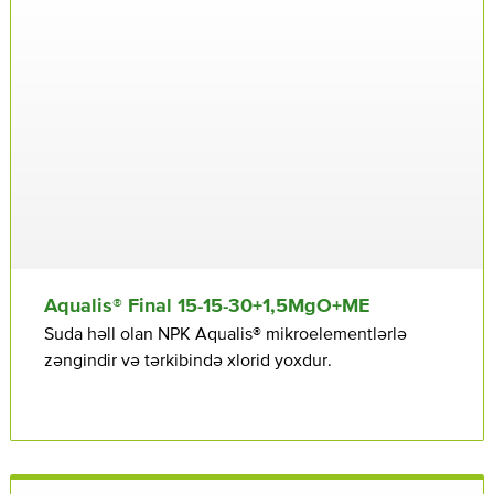
Aqualis® Final 15⁠⁠⁠-15⁠⁠⁠-30+1,5MgO+ME
Suda həll olan NPK Aqualis® mikroelementlərlə
zəngindir və tərkibində xlorid yoxdur.