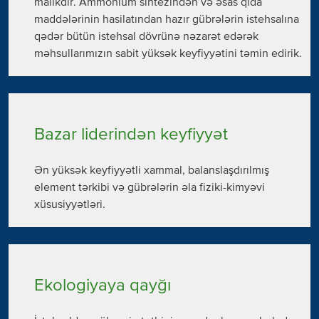
malikdir. Ammonium sintezindən və əsas qida
maddələrinin hasilatından hazır gübrələrin istehsalına
qədər bütün istehsal dövrünə nəzarət edərək
məhsullarımızın sabit yüksək keyfiyyətini təmin edirik.
Bazar liderindən keyfiyyət
Ən yüksək keyfiyyətli xammal, balanslaşdırılmış
element tərkibi və gübrələrin əla fiziki-kimyəvi
xüsusiyyətləri.
Ekologiyaya qayğı