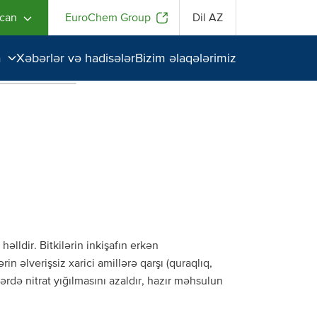
ycan
EuroChem Group
Dil
AZ
a
Xəbərlər və hadisələr
Bizim əlaqələrimiz
anlarımız
erindən
ya qayğı
əlldir. Bitkilərin inkişafın erkən
n əlverişsiz xarici amillərə qarşı (quraqlıq,
ərdə nitrat yığılmasını azaldır, hazır məhsulun