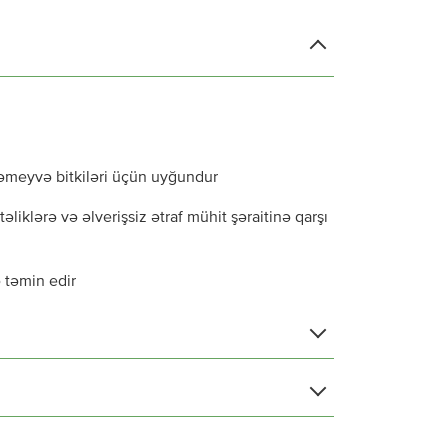
ləmeyvə bitkiləri üçün uyğundur
əliklərə və əlverişsiz ətraf mühit şəraitinə qarşı
 təmin edir
14
6