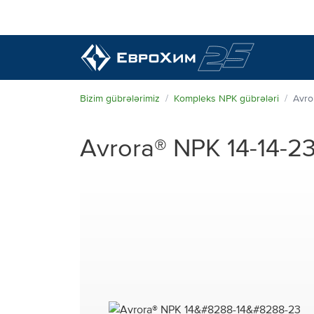
Bizim gübrələrimiz
Bizim gübrələrimiz
Kompleks NPK gübrələri
Avror
Haqqımızda
Avrora® NPK 14⁠⁠⁠-14⁠⁠⁠-2
Bizim imkanlarımız
Xəbərlər və hadisələr
Bazar liderindən keyfiyyət
Bizim əlaqələrimiz
Ekologiyaya qayğı