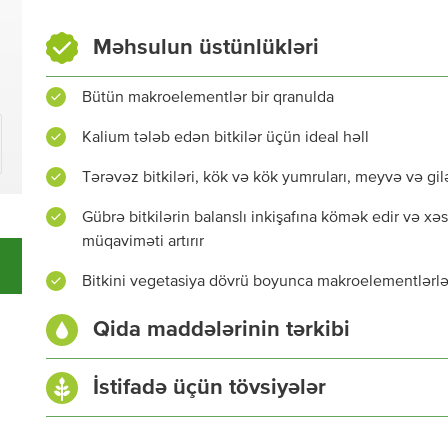
Məhsulun üstünlükləri
Bütün makroelementlər bir qranulda
Kalium tələb edən bitkilər üçün ideal həll
Tərəvəz bitkiləri, kök və kök yumruları, meyvə və gi
Gübrə bitkilərin balanslı inkişafına kömək edir və xəst
müqaviməti artırır
Bitkini vegetasiya dövrü boyunca makroelementlərlə
Qida maddələrinin tərkibi
Ümumi azot (N), %
İstifadə üçün tövsiyələr
Nitrat azotu (NO
), %
3