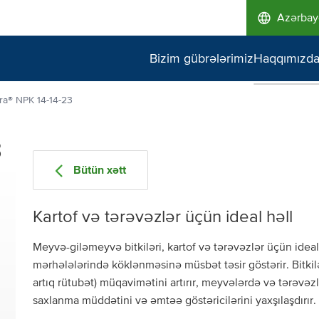
Azərba
Bizim gübrələrimiz
Haqqımızd
Bizim imk
a® NPK 14⁠⁠⁠-14⁠⁠⁠-23
Bazar lid
3
keyfiyyət
Bütün xətt
Ekologiya
Kartof və tərəvəzlər üçün ideal həll
Meyvə-giləmeyvə bitkiləri, kartof və tərəvəzlər üçün ideal h
mərhələlərində köklənməsinə müsbət təsir göstərir. Bitkiləri
artıq rütubət) müqavimətini artırır, meyvələrdə və tərəvəzl
saxlanma müddətini və əmtəə göstəricilərini yaxşılaşdırır.