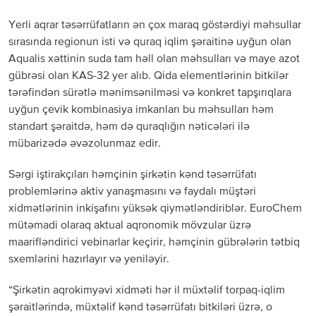
Yerli aqrar təsərrüfatların ən çox maraq göstərdiyi məhsullar
sırasında regionun isti və quraq iqlim şəraitinə uyğun olan
Aqualis xəttinin suda tam həll olan məhsulları və maye azot
gübrəsi olan KAS-32 yer alıb. Qida elementlərinin bitkilər
tərəfindən sürətlə mənimsənilməsi və konkret tapşırıqlara
uyğun çevik kombinasiya imkanları bu məhsulları həm
standart şəraitdə, həm də quraqlığın nəticələri ilə
mübarizədə əvəzolunmaz edir.
Sərgi iştirakçıları həmçinin şirkətin kənd təsərrüfatı
problemlərinə aktiv yanaşmasını və faydalı müştəri
xidmətlərinin inkişafını yüksək qiymətləndiriblər. EuroChem
mütəmadi olaraq aktual aqronomik mövzular üzrə
maarifləndirici vebinarlar keçirir, həmçinin gübrələrin tətbiq
sxemlərini hazırlayır və yeniləyir.
“Şirkətin aqrokimyəvi xidməti hər il müxtəlif torpaq-iqlim
şəraitlərində, müxtəlif kənd təsərrüfatı bitkiləri üzrə, o