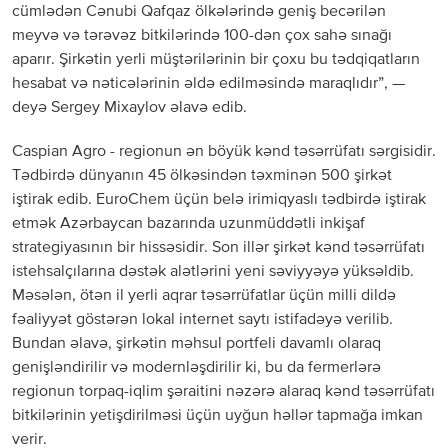
cümlədən Cənubi Qafqaz ölkələrində geniş becərilən
meyvə və tərəvəz bitkilərində 100-dən çox sahə sınağı
aparır. Şirkətin yerli müştərilərinin bir çoxu bu tədqiqatların
hesabat və nəticələrinin əldə edilməsində maraqlıdır”, —
deyə Sergey Mixaylov əlavə edib.
Caspian Agro - regionun ən böyük kənd təsərrüfatı sərgisidir.
Tədbirdə dünyanın 45 ölkəsindən təxminən 500 şirkət
iştirak edib. EuroChem üçün belə irimiqyaslı tədbirdə iştirak
etmək Azərbaycan bazarında uzunmüddətli inkişaf
strategiyasının bir hissəsidir. Son illər şirkət kənd təsərrüfatı
istehsalçılarına dəstək alətlərini yeni səviyyəyə yüksəldib.
Məsələn, ötən il yerli aqrar təsərrüfatlar üçün milli dildə
fəaliyyət göstərən lokal internet saytı istifadəyə verilib.
Bundan əlavə, şirkətin məhsul portfeli davamlı olaraq
genişləndirilir və modernləşdirilir ki, bu da fermerlərə
regionun torpaq-iqlim şəraitini nəzərə alaraq kənd təsərrüfatı
bitkilərinin yetişdirilməsi üçün uyğun həllər tapmağa imkan
verir.