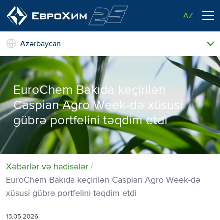
AZ
Azərbaycan
Bizim gübrələrimiz
Haqqımızda
EuroChem Bakıda keçirilən
Bizim imkanlarımız
Xəbərlər və hadisələr
Caspian Agro Week-də xüsusi
Bazar liderindən keyfiyyət
gübrə portfelini təqdim etdi
Bizim əlaqələrimiz
Ekologiyaya qayğı
Xəbərlər və hadisələr
EuroChem Bakıda keçirilən Caspian Agro Week-də
xüsusi gübrə portfelini təqdim etdi
13.05.2026