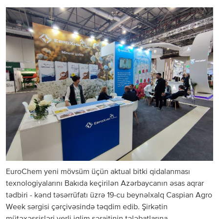
EuroChem yeni mövsüm üçün aktual bitki qidalanması
texnologiyalarını Bakıda keçirilən Azərbaycanın əsas aqrar
tədbiri - kənd təsərrüfatı üzrə 19-cu beynəlxalq Caspian Agro
Week sərgisi çərçivəsində təqdim edib. Şirkətin
mütəxəssisləri yerli iqlim şəraitinin tələbatlarına