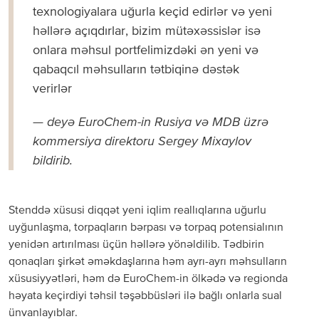
texnologiyalara uğurla keçid edirlər və yeni
həllərə açıqdırlar, bizim mütəxəssislər isə
onlara məhsul portfelimizdəki ən yeni və
qabaqcıl məhsulların tətbiqinə dəstək
verirlər
— deyə EuroChem-in Rusiya və MDB üzrə
kommersiya direktoru Sergey Mixaylov
bildirib.
Stenddə xüsusi diqqət yeni iqlim reallıqlarına uğurlu
uyğunlaşma, torpaqların bərpası və torpaq potensialının
yenidən artırılması üçün həllərə yönəldilib. Tədbirin
qonaqları şirkət əməkdaşlarına həm ayrı-ayrı məhsulların
xüsusiyyətləri, həm də EuroChem-in ölkədə və regionda
həyata keçirdiyi təhsil təşəbbüsləri ilə bağlı onlarla sual
ünvanlayıblar.