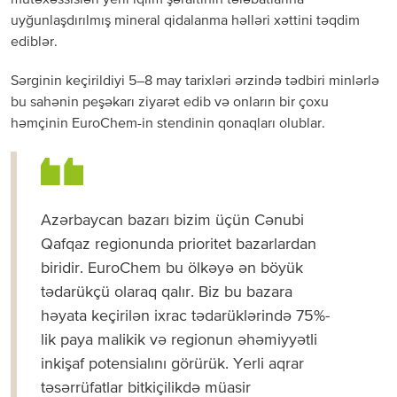
uyğunlaşdırılmış mineral qidalanma həlləri xəttini təqdim
ediblər.
Sərginin keçirildiyi 5–8 may tarixləri ərzində tədbiri minlərlə
bu sahənin peşəkarı ziyarət edib və onların bir çoxu
həmçinin EuroChem-in stendinin qonaqları olublar.
Azərbaycan bazarı bizim üçün Cənubi
Qafqaz regionunda prioritet bazarlardan
biridir. EuroChem bu ölkəyə ən böyük
tədarükçü olaraq qalır. Biz bu bazara
həyata keçirilən ixrac tədarüklərində 75%-
lik paya malikik və regionun əhəmiyyətli
inkişaf potensialını görürük. Yerli aqrar
təsərrüfatlar bitkiçilikdə müasir